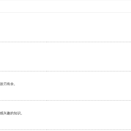
。
中游刃有余。
己感兴趣的知识。