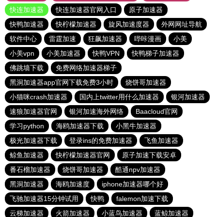
快连加速器
快连加速器官网入口
原子加速器
快鸭加速器
快柠檬加速器
旋风加速度器
外网网址导航
软件中心
雷霆加速
狂飙加速器
哔咔漫画
小美
小美vpn
小美加速器
快鸭VPN
快鸭梯子加速器
佛跳墙下载
免费网络加速器梯子
黑洞加速器app官网下载免费3小时
烧饼哥加速器
小猫咪crash加速器
国内上twitter用什么加速器
银河加速器
速狼加速器官网
银河加速海外网络
Baacloud官网
学习python
海鸥加速器下载
小黑牛加速器
极光加速器下载
登录ins的免费加速器
飞鱼加速器
鲸鱼加速器
快柠檬加速器官网
原子加速下载安卓
番石榴加速器
烧饼哥加速器
酷通npv加速器
黑洞加速器
海鸥加速度
iphone加速器哪个好
飞驰加速器15分钟试用
快鸭
falemon加速下载
云梯加速器
火箭加速器
小蓝鸟加速器
蓝鲸加速器