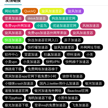
友情链接
网站地图
QuickQ
旋风加速度器
旋风加速
坚果加速器
tiktok加速器
狗急加速器官网
免费vqn外网加速
小蓝鸟
优途加速器官网
风驰加速器
旋风加速器
免费vps加速器外网苹果版
旋风加速度器
快连加速器
快连加速器官网入口
原子加速器
快鸭加速器
快柠檬加速器
旋风加速度器
外网网址导航
软件中心
雷霆加速
狂飙加速器
哔咔漫画
小美
小美vpn
小美加速器
快鸭VPN
快鸭梯子加速器
佛跳墙下载
免费网络加速器梯子
黑洞加速器app官网下载免费3小时
烧饼哥加速器
小猫咪crash加速器
国内上twitter用什么加速器
银河加速器
速狼加速器官网
银河加速海外网络
Baacloud官网
学习python
海鸥加速器下载
小黑牛加速器
极光加速器下载
登录ins的免费加速器
飞鱼加速器